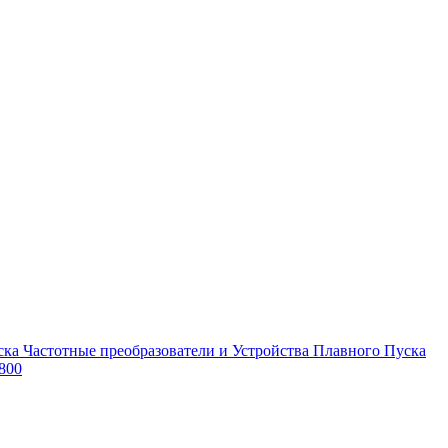
Частотные преобразователи и Устройства Плавного Пуска
800