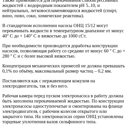
Также применяются для перекачивания слабоагрессивных
жидкостей с водородным показателем pH 5..10, и
нейтральных, легковоспламеняющихся жидкостей (спирт,
вино, пиво, соки, химические реактивы).
В стандартном исполнении насосы ОНЦ 15/12 могут
перекачивать жидкости в температурном диапазоне от минус
40° С до + 140° С и вязкостью до 1000 сСт.
При необходимости производится доработка конструкции
насосов, позволяющая работу со средами от минус 60 ° С до +
280 ° С и с более высокой вязкостью.
Концентрация механических примесей не должна превышать
0,1% по объёму, максимальный размер частиц – 0,2 мм.
Поставляются как с нержавеющим кожухом на
электродвигатель, так и без него.
Рабочая камера перед пуском электронасоса в работу должна
быть заполнена перекачиваемой жидкостью. По конструкции
электронасосы одноступенчатые и смонтированы на фланце
электродвигателя, с рабочим колесом открытого или
закрытого типа. На электронасосах серии ОНЦ установлены
торцевые уплотнения валов сильфонного типа.