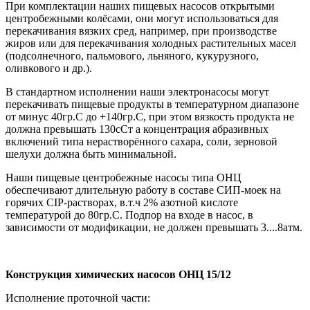
При комплектации наших пищевых насосов открытыми
центробежными колёсами, они могут использоваться для
перекачивания вязких сред, например, при производстве
жиров или для перекачивания холодных растительных масел
(подсолнечного, пальмового, льняного, кукурузного,
оливкового и др.).
В стандартном исполнении наши электронасосы могут
перекачивать пищевые продукты в температурном диапазоне
от минус 40гр.С до +140гр.С, при этом вязкость продукта не
должна превышать 130сСт а концентрация абразивных
включений типа нерастворённого сахара, соли, зерновой
шелухи должна быть минимальной.
Наши пищевые центробежные насосы типа ОНЦ
обеспечивают длительную работу в составе СИП-моек на
горячих CIP-растворах, в.т.ч 2% азотной кислоте
температурой до 80гр.С. Подпор на входе в насос, в
зависимости от модификации, не должен превышать 3....8атм.
Конструкция химических насосов
ОНЦ 15/12
Исполнение проточной части: