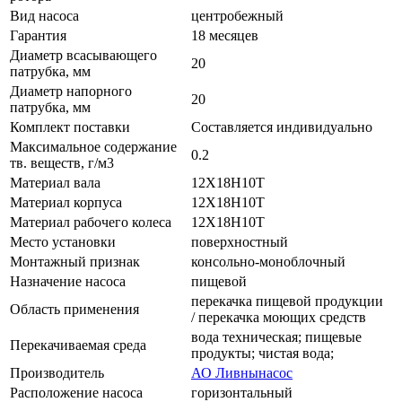
Вид насоса
центробежный
Гарантия
18 месяцев
Диаметр всасывающего
20
патрубка, мм
Диаметр напорного
20
патрубка, мм
Комплект поставки
Составляется индивидуально
Максимальное содержание
0.2
тв. веществ, г/м3
Материал вала
12Х18Н10Т
Материал корпуса
12Х18Н10Т
Материал рабочего колеса
12Х18Н10Т
Место установки
поверхностный
Монтажный признак
консольно-моноблочный
Назначение насоса
пищевой
перекачка пищевой продукции
Область применения
/ перекачка моющих средств
вода техническая; пищевые
Перекачиваемая среда
продукты; чистая вода;
Производитель
АО Ливнынасос
Расположение насоса
горизонтальный