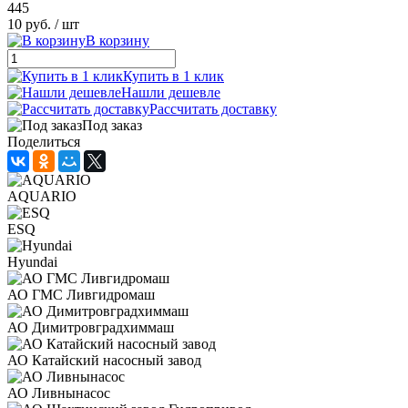
445
10 руб.
/ шт
В корзину
Купить в 1 клик
Нашли дешевле
Рассчитать доставку
Под заказ
Поделиться
AQUARIO
ESQ
Hyundai
АО ГМС Ливгидромаш
АО Димитровградхиммаш
АО Катайский насосный завод
АО Ливнынасос