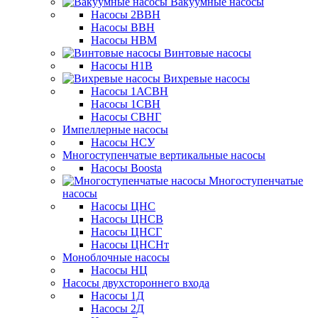
Вакуумные насосы
Насосы 2ВВН
Насосы ВВН
Насосы НВМ
Винтовые насосы
Насосы Н1В
Вихревые насосы
Насосы 1АСВН
Насосы 1СВН
Насосы СВНГ
Импеллерные насосы
Насосы НСУ
Многоступенчатые вертикальные насосы
Насосы Boosta
Многоступенчатые
насосы
Насосы ЦНС
Насосы ЦНСВ
Насосы ЦНСГ
Насосы ЦНСНт
Моноблочные насосы
Насосы НЦ
Насосы двухстороннего входа
Насосы 1Д
Насосы 2Д