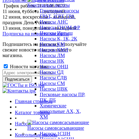
Поздравляем с Днем России!
Консольные насосы
График работы 11-13.06.2022:
Грунтовые насосы
11 июня, суббота – выходной.
ГРАТ, 2ГРТ, ГРА
12 июня, воскресенье – выходной,
Насосы АНС
праздник День России.
Насосы ГНОМ-ФР
13 июня, понедельник – выходной.
Насосы Иртыш
Подписка на новости магазина
Насосы К, 1К, 2К
Подпишитесь на рассылку и получайте
Насосы КМ
свежие новости и акции нашего
Насосы КМЛ
магазина.
Насосы ЛМ
Насосы НК
Новости магазина
Насосы ОНЦ
Насосы СД
Насосы СДВ
Насосы СМ
Насосы ЦВК
Песковые насосы ПР,
ПК, ПБ
Главная страница
Химические
•
консольные АХ, Х,
Каталог товаров
ХМ
•
Насосы
Насосы самовсасывающие
•
Насосы 1СЦН
Консольные насосы