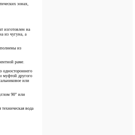
тических зонах,
ат изготовлен на
а из чугуна, а
ыполнены из
ментной раме.
о одностороннего
ли муфтой другого
сальниковое или
углом 90° или
 техническая вода