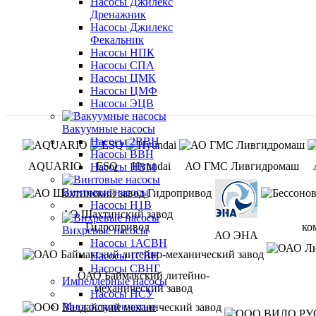
Насосы Джилекс
Дренажник
Насосы Джилекс
Фекальник
Насосы НПК
Насосы СПА
Насосы ЦМК
Насосы ЦМФ
Насосы ЭЦВ
Вакуумные насосы
Насосы 2ВВН
Насосы ВВН
AQUARIO
ESQ
Hyundai
АО ГМС Ливгидромаш
Насосы НВМ
Винтовые насосы
Насосы Н1В
АО Шахтинский завод
Гидропривод
ко
Вихревые насосы
АО ЭНА
Насосы 1АСВН
Насосы 1СВН
Насосы СВНГ
ОАО Баймакский литейно-
Импеллерные насосы
механический завод
Насосы НСУ
Многоступенчатые