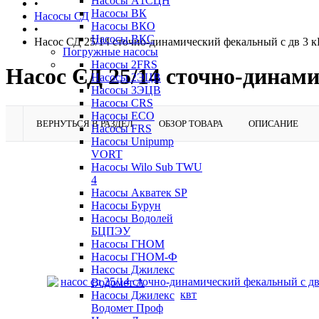
Насосы А1СЦН
•
Насосы ВК
Насосы СД
Насосы ВКО
•
Насосы ВКС
Насос СД 25/14 сточно-динамический фекальный с дв 3 к
Погружные насосы
Насосы 2FRS
Насос СД 25/14 сточно-динам
Насосы 2ЭЦВ
Насосы 3ЭЦВ
Насосы CRS
Насосы ECO
ВЕРНУТЬСЯ В РАЗДЕЛ
ОБЗОР ТОВАРА
ОПИСАНИЕ
Насосы FRS
Насосы Unipump
VORT
Насосы Wilo Sub TWU
4
Насосы Акватек SP
Насосы Бурун
Насосы Водолей
БЦПЭУ
Насосы ГНОМ
Насосы ГНОМ-Ф
Насосы Джилекс
Водомет А
Насосы Джилекс
Водомет Проф