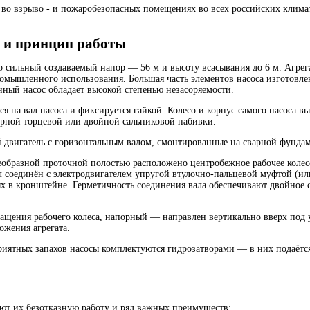
 во взрыво - и пожаробезопасных помещениях во всех российских клима
 и принцип работы
 сильный создаваемый напор — 56 м и высоту всасывания до 6 м. Агрег
омышленного использования. Большая часть элементов насоса изготовлен
ный насос обладает высокой степенью незасоряемости.
я на вал насоса и фиксируется гайкой. Колесо и корпус самого насоса в
нарной торцевой или двойной сальниковой набивки.
 двигатель с горизонтальным валом, смонтированные на сварной фунда
еобразной проточной полостью расположено центробежное рабочее колес
ал соединён с электродвигателем упругой втулочно-пальцевой муфтой (и
х в кронштейне. Герметичность соединения вала обеспечивают двойное 
ращения рабочего колеса, напорный — направлен вертикально вверх под 
ожения агрегата.
иятных запахов насосы комплектуются гидрозатворами — в них подаётся
ют их безотказную работу и ряд важных преимуществ: