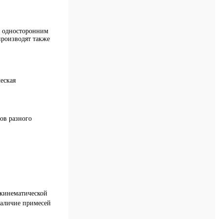
и односторонним
производят также
еская
ов разного
,
 кинематической
наличие примесей