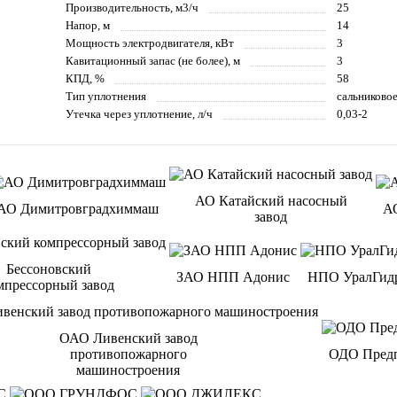
Производительность, м3/ч
25
Напор, м
14
Мощность электродвигателя, кВт
3
Кавитационный запас (не более), м
3
КПД, %
58
Тип уплотнения
сальниково
Утечка через уплотнение, л/ч
0,03-2
АО Катайский насосный
АО Димитровградхиммаш
А
завод
Бессоновский
ЗАО НПП Адонис
НПО УралГид
мпрессорный завод
ОАО Ливенский завод
противопожарного
ОДО Предп
машиностроения