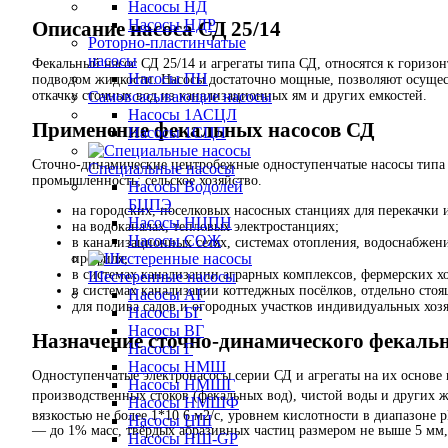
Насосы НД
Насосы НДР
Описание насоса СД 25/14
Роторно-пластинчатые
насосы
Фекальный насос СД 25/14 и агрегаты типа СД, относятся к гориз
Насосы ПН
подводом жидкости. Насосы достаточно мощные, позволяют осущест
откачку сточных вод из канализационных ям и других емкостей.
Самовсасывающие насосы
Насосы 1АСЦЛ
Применение фекальных насосов СД
Насосы 1СЦЛ
Сточно-динамические центробежные одноступенчатые насосы типа
Специальные насосы
промышленность; сельское хозяйство.
Насосы Водолей
БЦПЭ
на городских, поселковых насосных станциях для перекачки
Насосы НЦПН
на водоканалах, тепловых электростанциях;
Насосы СОЖ
в канализационных сетях, системах отопления, водоснабже
профиля;
в системах канализации аграрных комплексов, фермерских хо
Шестеренные насосы
в системах канализации коттеджных посёлков, отдельно сто
Насосы АГ
для полива садов и огородных участков индивидуальных хозя
Насосы БГ
Насосы ВГ
Назначение сточно-динамического фекальн
Насосы Г
Насосы НМШ
Одноступенчатые электронасосы серии СД и агрегаты на их основе
Насосы НМШГ
производственных стоков (фекальных вод), чистой воды и других ж
Насосы НМШФ
вязкостью не более 1*10 6 м2/с, уровнем кислотности в диапазоне 
Насосы НШ
— до 1% масс, твёрдых абразивных частиц размером не выше 5 мм, 
Насосы НШ-GP