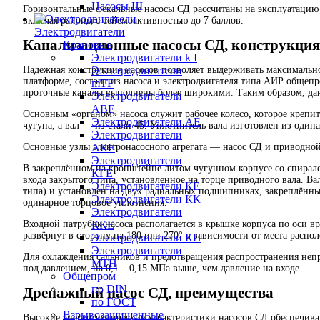
Насосы Ш
Горизонтальные
фекальные насосы СД рассчитаны на эксплуатацию
включая районы с сейсмоактивностью до 7 баллов.
Электродвигатели
Канализационные насосы СД,
конструкция
Крановые
Электродвигатели k I
Электродвигатели
Надежная конструкция насосов позволяет выдерживать максимально
платформе, состоит из насоса и электродвигателя типа АИР общепр
mTF
проточные каналы выполнены более широкими. Таким образом, дан
Электродвигатели
АВЕ
Основным «органом» насоса служит рабочее колесо, которое крепитс
Электродвигатели АЕ
чугуна, а вал — из стали 45. Уплотнитель вала изготовлен из оди
Электродвигатели
АКЕ
Основные узлы электронасосного агрегата —
насос СД
и приводной
Электродвигатели
В закреплённом на кронштейне литом чугунном корпусе со спирал
КГЕ
входа закрытого типа, установленное на торце приводного вала. В
Электродвигатели КЕ
типа) и установлен на двух радиальных подшипниках, закреплённы
Электродвигатели КК
одинарное торцовое уплотнения.
Электродвигатели
ККЕ
Входной патрубок насоса располагается в крышке корпуса по оси в
развёрнут в сторону на 180 или 270° в зависимости от места распол
Электродвигатели КП
Электродвигатели
Для охлаждения сальников и предотвращения распространения непр
МТН
под давлением, на 0,1 – 0,15 МПа выше, чем давление на входе.
Общепром
по DIN
Дренажный насос СД, преимущества
по ГОСТ
Взрывозащищенные
Высокие энерготехнические
характеристики насосов СД
обеспечива