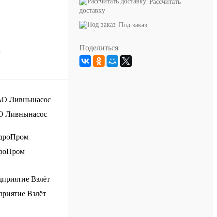
Рассчитать
доставку
Под заказ
Поделиться
е
О Ливнынасос
роПром
риятие Взлёт