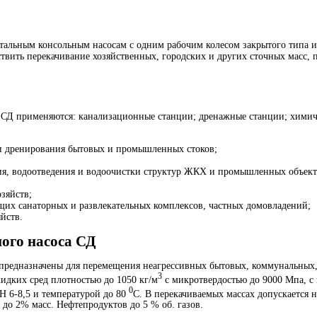
онтальным консольным насосам с одним рабочим колесом закрытого типа 
вить перекачивание хозяйственных, городских и других сточных масс, 
 СД применяются: канализационные станции; дренажные станции; химич
 и дренирования бытовых и промышленных стоков;
ния, водоотведения и водоочистки структур ЖКХ и промышленных объект
зяйств;
ящих санаторных и развлекательных комплексов, частных домовладений;
йств.
ого насоса СД
 предназначены для перемещения неагрессивных бытовых, коммунальных
3
идких сред плотностью до 1050 кг/м
с микротвердостью до 9000 Мпа, с
0
рН 6-8,5 и температурой до 80
С. В перекачиваемых массах допускается 
до 2% масс. Нефтепродуктов до 5 % об. газов.