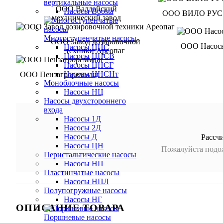
вертикальные насосы
ООО Валдайский
Насосы Boosta
ООО ВИЛО РУС
механический завод
Многоступенчатые насосы
ООО Завод дозировочной
ООО Насос
Насосы ЦНС
техники Ареопаг
Насосы ЦНСВ
Насосы ЦНСГ
Насосы ЦНСНт
ООО Пензагрореммаш
Моноблочные насосы
Насосы НЦ
Насосы двухстороннего
входа
Насосы 1Д
Насосы 2Д
Насосы Д
Рассч
Насосы ЦН
Пожалуйста подож
Перистальтические насосы
Насосы НП
Пластинчатые насосы
Насосы НПЛ
Полупогружные насосы
Насосы НГ
ОПИСАНИЕ ТОВАРА
Поршневые насосы