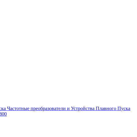
Частотные преобразователи и Устройства Плавного Пуска
800