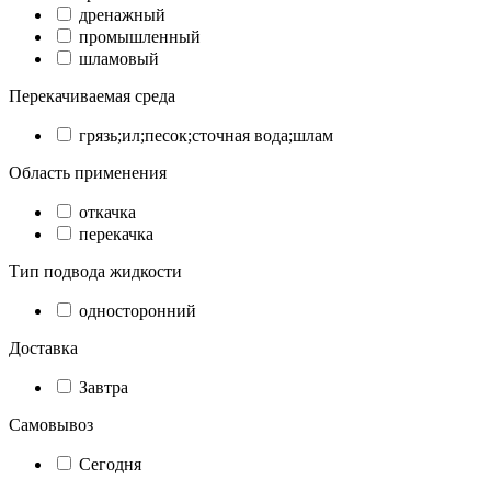
дренажный
промышленный
шламовый
Перекачиваемая среда
грязь;ил;песок;сточная вода;шлам
Область применения
откачка
перекачка
Тип подвода жидкости
односторонний
Доставка
Завтра
Самовывоз
Сегодня