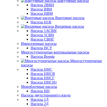
Вакуумные насосы
Насосы 2ВВН
Насосы ВВН
Насосы НВМ
Винтовые насосы
Насосы Н1В
Вихревые насосы
Насосы 1АСВН
Насосы 1СВН
Насосы СВНГ
Импеллерные насосы
Насосы НСУ
Многоступенчатые вертикальные насосы
Насосы Boosta
Многоступенчатые
насосы
Насосы ЦНС
Насосы ЦНСВ
Насосы ЦНСГ
Насосы ЦНСНт
Моноблочные насосы
Насосы НЦ
Насосы двухстороннего входа
Насосы 1Д
Насосы 2Д