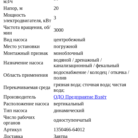
м3/ч
Напор, м
20
Мощность
3
электродвигателя, кВт
Частота вращения, об/
3000
мин
Вид насоса
центробежный
Место установки
погружной
Монтажный признак
моноблочный
водяной / дренажный /
Назначение насоса
канализационный / фекальный
водоснабжение / колодец / откачка /
Область применения
полив
грязная вода; сточная вода; чистая
Перекачиваемая среда
вода;
Производитель
ОДО Предприятие Взлёт
Расположение насоса
вертикальный
Тип насоса
динамический
Число рабочих
одноступенчатый
органов
Артикул
1350466-64012
Доставка
Завтра