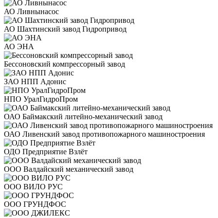
АО Ливнынасос
АО Шахтинский завод Гидропривод
АО ЭНА
Бессоновский компрессорный завод
ЗАО НПП Адонис
НПО УралГидроПром
ОАО Баймакский литейно-механический завод
ОАО Ливенский завод противопожарного машиностроения
ОДО Предприятие Взлёт
ООО Валдайский механический завод
ООО ВИЛО РУС
ООО ГРУНДФОС