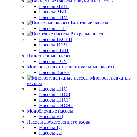
Вакуумные насосы
Насосы 2ВВН
Насосы ВВН
Насосы НВМ
Винтовые насосы
Насосы Н1В
Вихревые насосы
Насосы 1АСВН
Насосы 1СВН
Насосы СВНГ
Импеллерные насосы
Насосы НСУ
Многоступенчатые вертикальные насосы
Насосы Boosta
Многоступенчатые
насосы
Насосы ЦНС
Насосы ЦНСВ
Насосы ЦНСГ
Насосы ЦНСНт
Моноблочные насосы
Насосы НЦ
Насосы двухстороннего входа
Насосы 1Д
Насосы 2Д