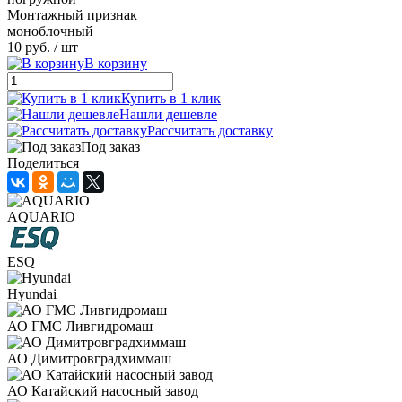
Монтажный признак
моноблочный
10 руб.
/ шт
В корзину
Купить в 1 клик
Нашли дешевле
Рассчитать доставку
Под заказ
Поделиться
AQUARIO
ESQ
Hyundai
АО ГМС Ливгидромаш
АО Димитровградхиммаш
АО Катайский насосный завод