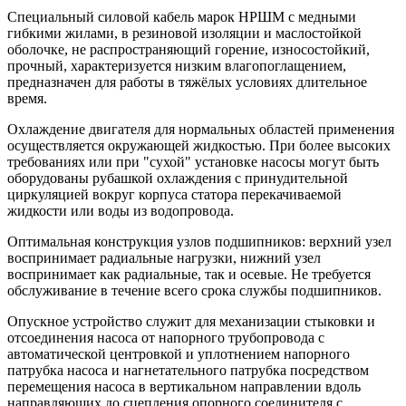
Специальный силовой кабель марок НРШМ с медными
гибкими жилами, в резиновой изоляции и маслостойкой
оболочке, не распространяющий горение, износостойкий,
прочный, характеризуется низким влагопоглащением,
предназначен для работы в тяжёлых условиях длительное
время.
Охлаждение двигателя для нормальных областей применения
осуществляется окружающей жидкостью. При более высоких
требованиях или при "сухой" установке насосы могут быть
оборудованы рубашкой охлаждения с принудительной
циркуляцией вокруг корпуса статора перекачиваемой
жидкости или воды из водопровода.
Оптимальная конструкция узлов подшипников: верхний узел
воспринимает радиальные нагрузки, нижний узел
воспринимает как радиальные, так и осевые. Не требуется
обслуживание в течение всего срока службы подшипников.
Опускное устройство служит для механизации стыковки и
отсоединения насоса от напорного трубопровода с
автоматической центровкой и уплотнением напорного
патрубка насоса и нагнетательного патрубка посредством
перемещения насоса в вертикальном направлении вдоль
направляющих до сцепления опорного соединителя с