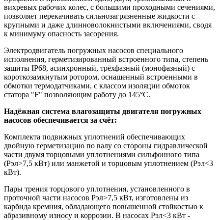
вихревых рабочих колес, с большими проходными сечениями,
позволяет перекачивать сильнозагрязненные жидкости с
крупными и даже длинноволокнистыми включениями, сводя
к минимуму опасность засорения.
Электродвигатель погружных насосов специального
исполнения, герметизированный встроенного типа, степень
защиты IP68, асинхронный, трёхфазный (монофазный) с
короткозамкнутым ротором, оснащенный встроенными в
обмотки термодатчиками, с классом изоляции обмоток
статора "F" позволяющим работу до 145°С.
Надёжная система влагозащиты двигателя погружных
насосов обеспечивается за счёт:
Комплекта подвижных уплотнений обеспечивающих
двойную герметизацию по валу со стороны гидравлической
части двумя торцовыми уплотнениями сильфонного типа
(Рэл>7,5 кВт) или манжетой и торцовым уплотнением (Рэл<3
кВт).
Пары трения торцового уплотнения, установленного в
проточной части насосов Рэл>7,5 кВт, изготовлены из
карбида кремния, обладающего повышенной стойкостью к
абразивному износу и коррозии. В насосах Рэл<3 кВт -