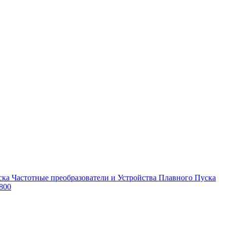
Частотные преобразователи и Устройства Плавного Пуска
800