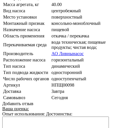
Масса агрегата, кг
40.00
Вид насоса
центробежный
Место установки
поверхностный
Монтажный признак
консольно-моноблочный
Назначение насоса
пищевой
Область применения
откачка / перекачка
вода техническая; пищевые
Перекачиваемая среда
продукты; чистая вода;
Производитель
АО Ливнынасос
Расположение насоса
горизонтальный
Тип насоса
динамический
Тип подвода жидкости
односторонний
Число рабочих органов
одноступенчатый
Артикул
НПЩ00098
Доставка
Завтра
Самовывоз
Сегодня
Добавить отзыв
Ваша оценка:
Опыт использования:
Достоинства: