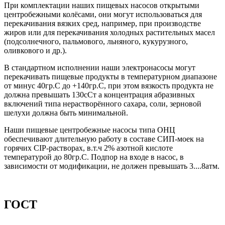
При комплектации наших пищевых насосов открытыми
центробежными колёсами, они могут использоваться для
перекачивания вязких сред, например, при производстве
жиров или для перекачивания холодных растительных масел
(подсолнечного, пальмового, льняного, кукурузного,
оливкового и др.).
В стандартном исполнении наши электронасосы могут
перекачивать пищевые продукты в температурном диапазоне
от минус 40гр.С до +140гр.С, при этом вязкость продукта не
должна превышать 130сСт а концентрация абразивных
включений типа нерастворённого сахара, соли, зерновой
шелухи должна быть минимальной.
Наши пищевые центробежные насосы типа ОНЦ
обеспечивают длительную работу в составе СИП-моек на
горячих CIP-растворах, в.т.ч 2% азотной кислоте
температурой до 80гр.С. Подпор на входе в насос, в
зависимости от модификации, не должен превышать 3....8атм.
ГОСТ