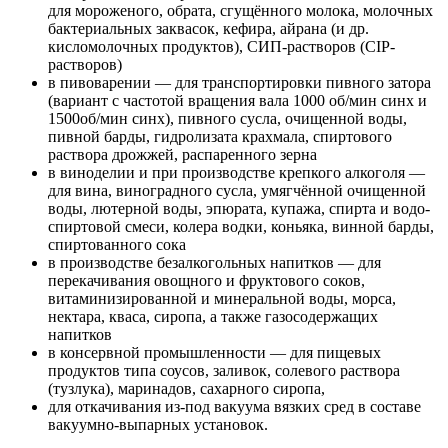
для мороженого, обрата, сгущённого молока, молочных
бактериальных заквасок, кефира, айрана (и др.
кисломолочных продуктов), СИП-растворов (CIP-
растворов)
в пивоварении — для транспортировки пивного затора
(вариант с частотой вращения вала 1000 об/мин синх и
1500об/мин синх), пивного сусла, очищенной воды,
пивной барды, гидролизата крахмала, спиртового
раствора дрожжей, распаренного зерна
в виноделии и при производстве крепкого алкоголя —
для вина, виноградного сусла, умягчённой очищенной
воды, лютерной воды, эпюрата, купажа, спирта и водо-
спиртовой смеси, колера водки, коньяка, винной барды,
спиртованного сока
в производстве безалкогольных напитков — для
перекачивания овощного и фруктового соков,
витаминизированной и минеральной воды, морса,
нектара, кваса, сиропа, а также газосодержащих
напитков
в консервной промышленности — для пищевых
продуктов типа соусов, заливок, солевого раствора
(тузлука), маринадов, сахарного сиропа,
для откачивания из-под вакуума вязких сред в составе
вакуумно-выпарных установок.