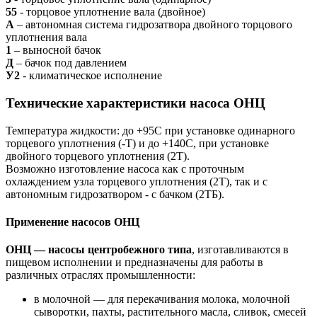
55
- торцовое уплотнение вала (двойное)
А
– автономная система гидрозатвора двойного торцового
уплотнения вала
1
– выносной бачок
Д
– бачок под давлением
У2
- климатическое исполнение
Технические характеристики насоса ОНЦ
Температура жидкости: до +95С при установке одинарного
торцевого уплотнения (-Т) и до +140С, при установке
двойного торцевого уплотнения (2Т).
Возможно изготовление насоса как с проточным
охлаждением узла торцевого уплотнения (2Т), так и с
автономным гидрозатвором - с бачком (2ТБ).
Применение насосов ОНЦ
ОНЦ — насосы центробежного типа
, изготавливаются в
пищевом исполнении и предназначены для работы в
различных отраслях промышленности:
в молочной — для перекачивания молока, молочной
сыворотки, пахты, растительного масла, сливок, смесей