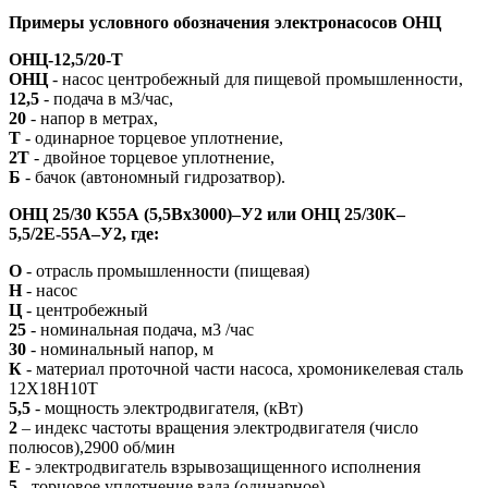
Примеры условного обозначения электронасосов ОНЦ
ОНЦ-12,5/20-Т
ОНЦ
- насос центробежный для пищевой промышленности,
12,5
- подача в м3/час,
20
- напор в метрах,
Т
- одинарное торцевое уплотнение,
2Т
- двойное торцевое уплотнение,
Б
- бачок (автономный гидрозатвор).
ОНЦ 25/30 К55А (5,5Вх3000)–У2 или ОНЦ 25/30К–
5,5/2Е-55А–У2, где:
О
- отрасль промышленности (пищевая)
Н
- насос
Ц
- центробежный
25
- номинальная подача, м3 /час
30
- номинальный напор, м
К
- материал проточной части насоса, хромоникелевая сталь
12Х18Н10Т
5,5
- мощность электродвигателя, (кВт)
2
– индекс частоты вращения электродвигателя (число
полюсов),2900 об/мин
Е
- электродвигатель взрывозащищенного исполнения
5
- торцовое уплотнение вала (одинарное)