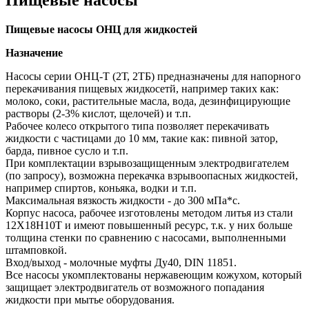
Пищевые насосы
Пищевые насосы ОНЦ для жидкостей
Назначение
Насосы серии ОНЦ-Т (2Т, 2ТБ) предназначены для напорного
перекачивания пищевых жидкосетй, например таких как:
молоко, соки, растительные масла, вода, дезинфицирующие
растворы (2-3% кислот, щелочей) и т.п.
Рабочее колесо открытого типа позволяет перекачивать
жидкости с частицами до 10 мм, такие как: пивной затор,
барда, пивное сусло и т.п.
При комплектации взрывозащищенным электродвигателем
(по запросу), возможна перекачка взрывоопасных жидкостей,
например спиртов, коньяка, водки и т.п.
Максимальная вязкость жидкости - до 300 мПа*с.
Корпус насоса, рабочее изготовлены методом литья из стали
12Х18Н10Т и имеют повышенный ресурс, т.к. у них больше
толщина стенки по сравнению с насосами, выполненными
штамповкой.
Вход/выход - молочные муфты Ду40, DIN 11851.
Все насосы укомплектованы нержавеющим кожухом, который
защищает электродвигатель от возможного попадания
жидкости при мытье оборудования.