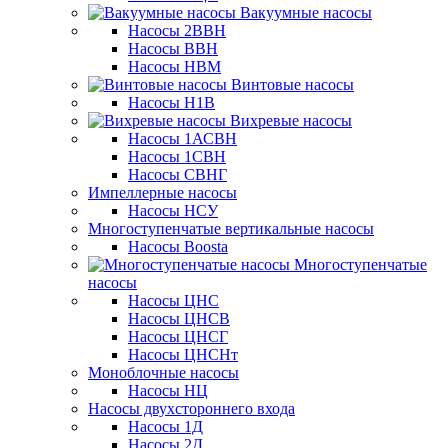
Вакуумные насосы
Насосы 2ВВН
Насосы ВВН
Насосы НВМ
Винтовые насосы
Насосы Н1В
Вихревые насосы
Насосы 1АСВН
Насосы 1СВН
Насосы СВНГ
Импеллерные насосы
Насосы НСУ
Многоступенчатые вертикальные насосы
Насосы Boosta
Многоступенчатые
насосы
Насосы ЦНС
Насосы ЦНСВ
Насосы ЦНСГ
Насосы ЦНСНт
Моноблочные насосы
Насосы НЦ
Насосы двухстороннего входа
Насосы 1Д
Насосы 2Д