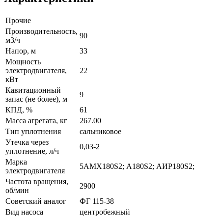
Прочие
Производительность,
90
м3/ч
Напор, м
33
Мощность
электродвигателя,
22
кВт
Кавитационный
9
запас (не более), м
КПД, %
61
Масса агрегата, кг
267.00
Тип уплотнения
сальниковое
Утечка через
0,03-2
уплотнение, л/ч
Марка
5АМХ180S2; А180S2; АИР180S2;
электродвигателя
Частота вращения,
2900
об/мин
Советский аналог
ФГ 115-38
Вид насоса
центробежный