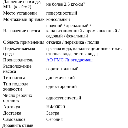
Давление на входе,
не более 2,5 кгс/см?
МПа (кгс/см2)
Место установки
поверхностный
Монтажный признак
консольный
водяной / дренажный /
Назначение насоса
канализационный / промышленный /
садовый / фекальный
Область применения
откачка / перекачка / полив
Перекачиваемая
грязная вода; канализационные стоки;
среда
сточная вода; чистая вода;
Производитель
АО ГМС Ливгидромаш
Расположение
горизонтальный
насоса
Тип насоса
динамический
Тип подвода
односторонний
жидкости
Число рабочих
одноступенчатый
органов
Артикул
НФ00020
Доставка
Завтра
Самовывоз
Сегодня
Добавить отзыв