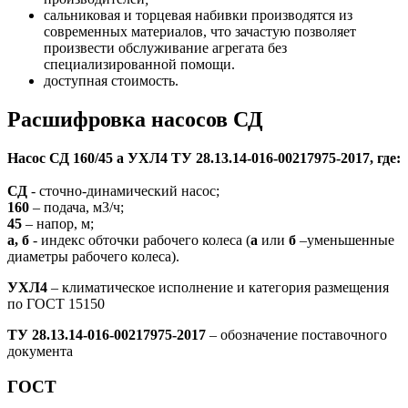
сальниковая и торцевая набивки производятся из
современных материалов, что зачастую позволяет
произвести обслуживание агрегата без
специализированной помощи.
доступная стоимость.
Расшифровка насосов СД
Насос СД 160/45 а УХЛ4 ТУ 28.13.14-016-00217975-2017, где:
СД
- сточно-динамический насос;
160
– подача, м3/ч;
45
– напор, м;
а, б
- индекс обточки рабочего колеса (
а
или
б
–уменьшенные
диаметры рабочего колеса).
УХЛ4
– климатическое исполнение и категория размещения
по ГОСТ 15150
ТУ 28.13.14-016-00217975-2017
– обозначение поставочного
документа
ГОСТ