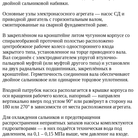
двойной сальниковой набивки.
Основные узлы электронасосного агрегата —
насос СД
и
приводной двигатель с горизонтальным валом,
смонтированные на сварной фундаментной раме.
В закреплённом на кронштейне литом чугунном корпусе со
спиралеобразной проточной полостью расположено
центробежное рабочее колесо одностороннего входа
закрытого типа, установленное на торце приводного вала.
Вал соединён с электродвигателем упругой втулочно-
пальцевой муфтой (или муфтой другого типа) и установлен
на двух радиальных подшипниках, закреплённых в
кронштейне. Герметичность соединения вала обеспечивают
двойное сальниковое или одинарное торцовое уплотнения.
Входной патрубок насоса располагается в крышке корпуса по
оси вращения рабочего колеса, напорный — направлен
вертикально вверх под углом 90° или развёрнут в сторону на
180 или 270° в зависимости от места расположения агрегата.
Для охлаждения сальников и предотвращения
распространения неприятных запахов насосы комплектуются
гидрозатворами — в них подаётся техническая вода под
давлением, на 0,1 – 0,15 МПа выше, чем давление на входе.