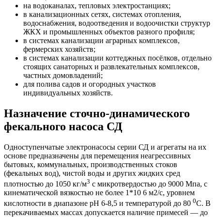
на водоканалах, тепловых электростанциях;
в канализационных сетях, системах отопления,
водоснабжения, водоотведения и водоочистки структур
ЖКХ и промышленных объектов разного профиля;
в системах канализации аграрных комплексов,
фермерских хозяйств;
в системах канализации коттеджных посёлков, отдельно
стоящих санаторных и развлекательных комплексов,
частных домовладений;
для полива садов и огородных участков
индивидуальных хозяйств.
Назначение сточно-динамического
фекального насоса СД
Одноступенчатые электронасосы серии СД и агрегаты на их
основе предназначены для перемещения неагрессивных
бытовых, коммунальных, производственных стоков
(фекальных вод), чистой воды и других жидких сред
3
плотностью до 1050 кг/м
с микротвердостью до 9000 Мпа, с
кинематической вязкостью не более 1*10 6 м2/с, уровнем
0
кислотности в диапазоне рН 6-8,5 и температурой до 80
С. В
перекачиваемых массах допускается наличие примесей — до