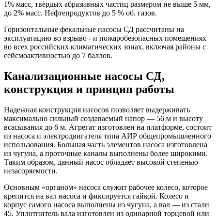
1% масс, твёрдых абразивных частиц размером не выше 5 мм,
до 2% масс. Нефтепродуктов до 5 % об. газов.
Горизонтальные
фекальные насосы СД рассчитаны на
эксплуатацию во взрыво - и пожаробезопасных помещениях
во всех российских климатических зонах, включая районы с
сейсмоактивностью до 7 баллов.
Канализационные насосы СД,
конструкция и принцип работы
Надежная конструкция насосов позволяет выдерживать
максимально сильный создаваемый напор — 56 м и высоту
всасывания до 6 м. Агрегат изготовлен на платформе, состоит
из насоса и электродвигателя типа АИР общепромышленного
использования. Большая часть элементов насоса изготовлена
из чугуна, а проточные каналы выполнены более широкими.
Таким образом, данный насос обладает высокой степенью
незасоряемости.
Основным «органом» насоса служит рабочее колесо, которое
крепится на вал насоса и фиксируется гайкой. Колесо и
корпус самого насоса выполнены из чугуна, а вал — из стали
45. Уплотнитель вала изготовлен из одинарной торцевой или