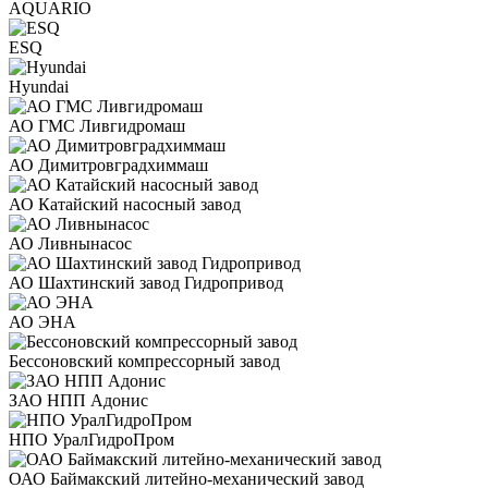
AQUARIO
ESQ
Hyundai
АО ГМС Ливгидромаш
АО Димитровградхиммаш
АО Катайский насосный завод
АО Ливнынасос
АО Шахтинский завод Гидропривод
АО ЭНА
Бессоновский компрессорный завод
ЗАО НПП Адонис
НПО УралГидроПром
ОАО Баймакский литейно-механический завод