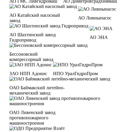
АО ГМС Ливгидромаш
АО Димитровградхиммаш
АО Катайский насосный
АО Ливнынасос
завод
АО Шахтинский завод
АО ЭНА
Гидропривод
Бессоновский
компрессорный завод
ЗАО НПП Адонис
НПО УралГидроПром
ОАО Баймакский литейно-
механический завод
ОАО Ливенский завод
противопожарного
машиностроения