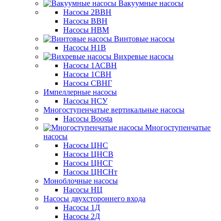
Вакуумные насосы
Насосы 2ВВН
Насосы ВВН
Насосы НВМ
Винтовые насосы
Насосы Н1В
Вихревые насосы
Насосы 1АСВН
Насосы 1СВН
Насосы СВНГ
Импеллерные насосы
Насосы НСУ
Многоступенчатые вертикальные насосы
Насосы Boosta
Многоступенчатые
насосы
Насосы ЦНС
Насосы ЦНСВ
Насосы ЦНСГ
Насосы ЦНСНт
Моноблочные насосы
Насосы НЦ
Насосы двухстороннего входа
Насосы 1Д
Насосы 2Д