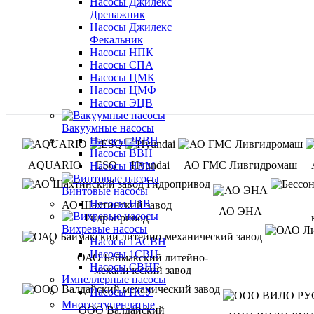
Насосы Джилекс
Дренажник
Насосы Джилекс
Фекальник
Насосы НПК
Насосы СПА
Насосы ЦМК
Насосы ЦМФ
Насосы ЭЦВ
Вакуумные насосы
Насосы 2ВВН
Насосы ВВН
AQUARIO
ESQ
Hyundai
АО ГМС Ливгидромаш
Насосы НВМ
Винтовые насосы
Насосы Н1В
АО Шахтинский завод
АО ЭНА
Гидропривод
Вихревые насосы
Насосы 1АСВН
Насосы 1СВН
ОАО Баймакский литейно-
Насосы СВНГ
механический завод
Импеллерные насосы
Насосы НСУ
Многоступенчатые
ООО Валдайский