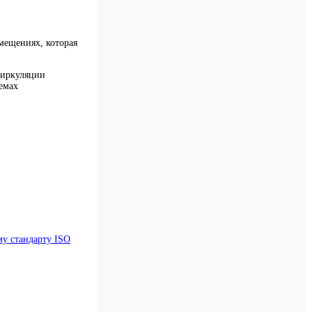
мещениях, которая
циркуляции
темах
му стандарту ISO