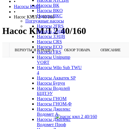
Насосы А1СЦН
•
Насосы ВК
Насосы КМЛ
Насосы ВКО
•
Насосы ВКС
Насос КМЛ 2 40/160
Погружные насосы
Насосы 2FRS
Насос КМЛ 2 40/160
Насосы 2ЭЦВ
Насосы 3ЭЦВ
Насосы CRS
Насосы ECO
ВЕРНУТЬСЯ В РАЗДЕЛ
ОБЗОР ТОВАРА
ОПИСАНИЕ
Насосы FRS
Насосы Unipump
VORT
Насосы Wilo Sub TWU
4
Насосы Акватек SP
Насосы Бурун
Насосы Водолей
БЦПЭУ
Насосы ГНОМ
Насосы ГНОМ-Ф
Насосы Джилекс
Водомет А
Насосы Джилекс
Водомет Проф