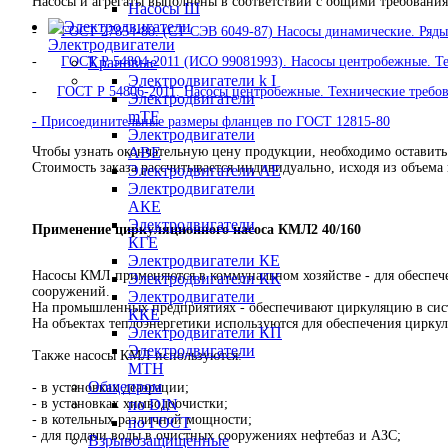
Насосы и агрегаты выполнены в соответствии с общими требовани
Насосы Ш
-
ГОСТ 27854-88. (СТ СЭВ 6049-87) Насосы динамические. Ряд
Электродвигатели
-
ГОСТ Р 54804-2011 (ИСО 99081993). Насосы центробежные. Тех
Крановые
Электродвигатели k I
-
ГОСТ Р 54806-2011. Насосы центробежные. Технические требов
Электродвигатели
mTF
- Присоединительные размеры фланцев по ГОСТ 12815-80
Электродвигатели
Чтобы узнать окончательную цену продукции, необходимо оставить
АВЕ
Стоимость заказа рассчитывается индивидуально, исходя из объема 
Электродвигатели АЕ
Электродвигатели
АКЕ
Электродвигатели
Применение циркуляционного насоса
КМЛ2 40/160
КГЕ
Электродвигатели КЕ
Насосы КМЛ применяются в коммунальном хозяйстве - для обеспеч
Электродвигатели КК
сооружений.
Электродвигатели
На промышленных предприятиях - обеспечивают циркуляцию в сис
ККЕ
На объектах теплоэнергетики используются для обеспечения цирку
Электродвигатели КП
Электродвигатели
Также насосы КМЛ используются:
МТН
Общепром
- в установках деаэрации;
- в установках химводоочистки;
по DIN
- в котельных различной мощности;
по ГОСТ
- для подачи воды в очистных сооружениях нефтебаз и АЗС;
Взрывозащищенные