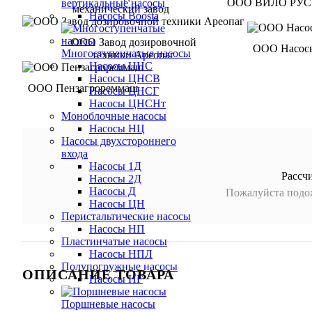
ООО ВИЛО РУС
вертикальные насосы
механический завод
Насосы Boosta
ООО Завод дозировочной
ООО Насос
Многоступенчатые насосы
техники Ареопаг
Насосы ЦНС
Насосы ЦНСВ
ООО Пензагрореммаш
Насосы ЦНСГ
Насосы ЦНСНт
Моноблочные насосы
Насосы НЦ
Насосы двухстороннего
входа
Насосы 1Д
Рассч
Насосы 2Д
Насосы Д
Пожалуйста подож
Насосы ЦН
Перистальтические насосы
Насосы НП
Пластинчатые насосы
Насосы НПЛ
Полупогружные насосы
ОПИСАНИЕ ТОВАРА
Насосы НГ
Поршневые насосы