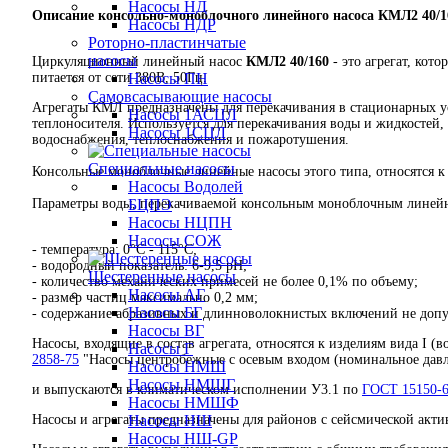
Насосы НД
Описание консольно-моноблочного линейного насоса
КМЛ2 40/1
Насосы НДР
Роторно-пластинчатые
насосы
Циркуляционный линейный насос
КМЛ2 40/160
- это агрегат, ко
питается от сети 380В, 50Гц.
Насосы ПН
Самовсасывающие насосы
Агрегаты КМЛ предназначены для перекачивания в стационарных у
Насосы 1АСЦЛ
теплоносителя. Используется для перекачивания воды и жидкостей, 
Насосы 1СЦЛ
водоснабжения, теплоснабжения и пожаротушения.
Специальные насосы
Консольные моноблочные линейные насосы этого типа, относятся 
Насосы Водолей
Параметры воды, перекачиваемой консольным моноблочным лине
БЦПЭ
Насосы НЦПН
Насосы СОЖ
- температура: 0°C - 115°C;
- водородный показатель: 6-9,5 pH;
Шестеренные насосы
- количество механических примесей не более 0,1% по объему;
Насосы АГ
- размер частиц максимально 0,2 мм;
Насосы БГ
- содержание абразивных и длинноволокнистых включений не допу
Насосы ВГ
Насосы, входящие в состав агрегата, относятся к изделиям вида I (
Насосы Г
2858-75
"Насосы центробежные с осевым входом (номинальное давл
Насосы НМШ
Насосы НМШГ
и выпускаются в климатическом исполнении У3.1 по
ГОСТ 15150
Насосы НМШФ
Насосы и агрегаты предназначены для районов с сейсмической акт
Насосы НШ
Насосы НШ-GP