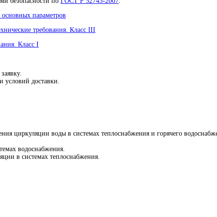
ями безопасности по
ГОСТ Р 52743-2007
.
ы основных параметров
нические требования. Класс III
ания. Класс I
 заявку.
и условий доставки.
ения циркуляции воды в системах теплоснабжения и горячего водоснабж
темах водоснабжения.
ляции в системах теплоснабжения.