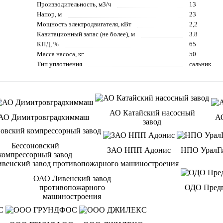
Производительность, м3/ч
13
Напор, м
23
Мощность электродвигателя, кВт
2,2
Кавитационный запас (не более), м
3.8
КПД, %
65
Масса насоса, кг
50
Тип уплотнения
сальник
АО Катайский насосный
АО Димитровградхиммаш
А
завод
Бессоновский
ЗАО НПП Адонис
НПО УралГ
компрессорный завод
ОАО Ливенский завод
противопожарного
ОДО Предп
машиностроения