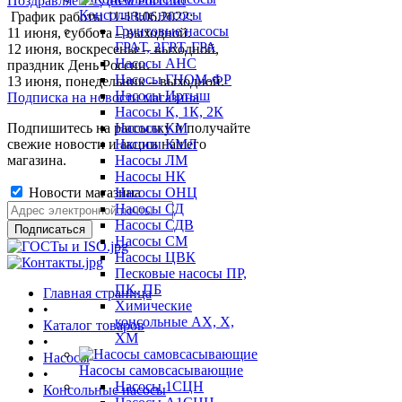
Поздравляем с Днем России!
Консольные насосы
График работы 11-13.06.2022:
Грунтовые насосы
11 июня, суббота – выходной.
ГРАТ, 2ГРТ, ГРА
12 июня, воскресенье – выходной,
Насосы АНС
праздник День России.
Насосы ГНОМ-ФР
13 июня, понедельник – выходной.
Насосы Иртыш
Подписка на новости магазина
Насосы К, 1К, 2К
Подпишитесь на рассылку и получайте
Насосы КМ
свежие новости и акции нашего
Насосы КМЛ
магазина.
Насосы ЛМ
Насосы НК
Новости магазина
Насосы ОНЦ
Насосы СД
Насосы СДВ
Насосы СМ
Насосы ЦВК
Песковые насосы ПР,
ПК, ПБ
Главная страница
Химические
•
консольные АХ, Х,
Каталог товаров
ХМ
•
Насосы
Насосы самовсасывающие
•
Насосы 1СЦН
Консольные насосы